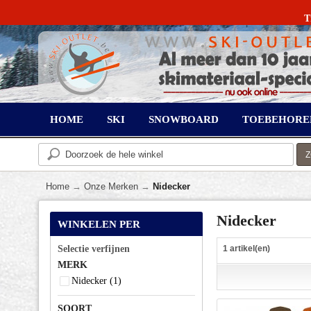
T
HOME
SKI
SNOWBOARD
TOEBEHORE
Home
→
Onze Merken
→
Nidecker
Nidecker
WINKELEN PER
Selectie verfijnen
1 artikel(en)
MERK
Nidecker
(1)
SOORT