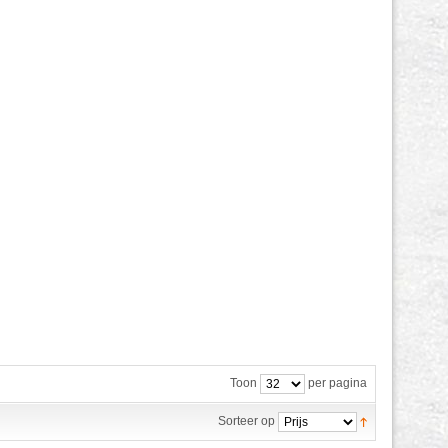
Toon
per pagina
Sorteer op