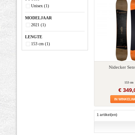
Unisex
(1)
MODELJAAR
2021
(1)
LENGTE
153 cm
(1)
Nidecker Sens
153 cm
€ 349,
IN WINKEL
1 artikel(en)