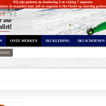
Wij zijn gesloten op donderdag 6 en vrijdag 7 augustus.
ijdens de maanden juni, juli en augustus is Ski-Outlet op zaterdag geslote
N
ONZE MERKEN
SKI KLEDING
SKI SCHOENEN
ZOEKEN