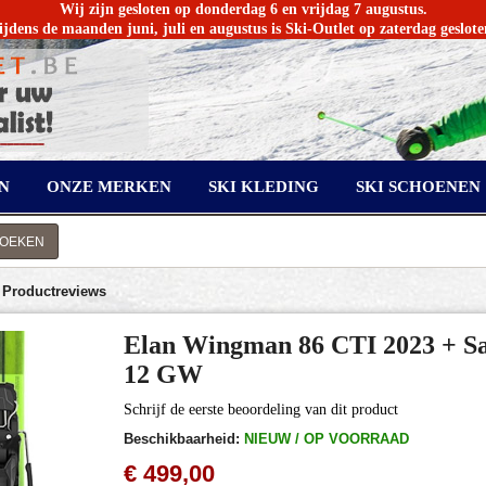
Wij zijn gesloten op donderdag 6 en vrijdag 7 augustus.
ijdens de maanden juni, juli en augustus is Ski-Outlet op zaterdag geslote
N
ONZE MERKEN
SKI KLEDING
SKI SCHOENEN
ZOEKEN
→
Productreviews
Elan Wingman 86 CTI 2023 + Sa
12 GW
Schrijf de eerste beoordeling van dit product
Beschikbaarheid:
NIEUW / OP VOORRAAD
€ 499,00