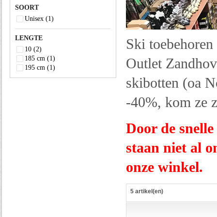
SOORT
Unisex
(1)
LENGTE
Ski toebehoren 
10
(2)
185 cm
(1)
Outlet Zandhove
195 cm
(1)
skibotten (oa N
-40%, kom ze z
Door de snell
staan niet al 
onze winkel.
5 artikel(en)