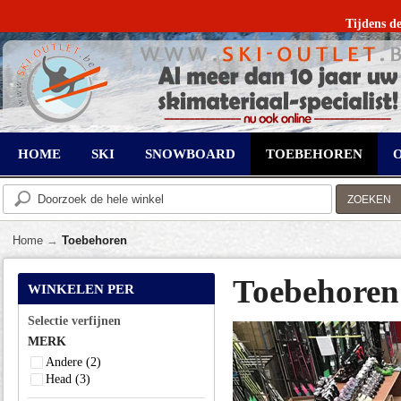
Tijdens de
HOME
SKI
SNOWBOARD
TOEBEHOREN
ZOEKEN
Home
→
Toebehoren
Toebehoren
WINKELEN PER
Selectie verfijnen
MERK
Andere
(2)
Head
(3)